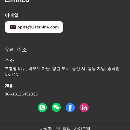
이메일
oprta@1stshine.com
우리 주소
주소
즈홍헹 비뉴, 바오위 마을, 헹란 도시, 종샨 시, 광동 지방, 중국인
No.126
전화
86--18126432925
사생활 보호 정책
|
사이트맵