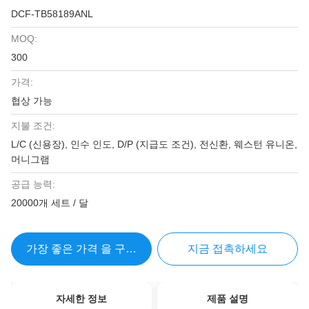
DCF-TB58189ANL
MOQ:
300
가격:
협상 가능
지불 조건:
L/C (신용장), 인수 인도, D/P (지급도 조건), 전신환, 웨스턴 유니온,
머니그램
공급 능력:
20000개 세트 / 달
가장 좋은 가격 을 구하라
지금 접촉하세요
자세한 정보
제품 설명