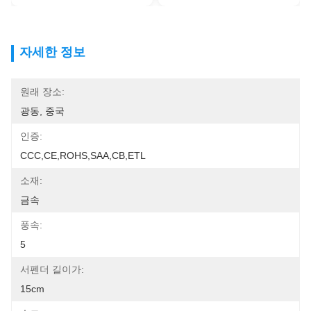
자세한 정보
원래 장소:
광동, 중국
인증:
CCC,CE,ROHS,SAA,CB,ETL
소재:
금속
풍속:
5
서펜더 길이가:
15cm