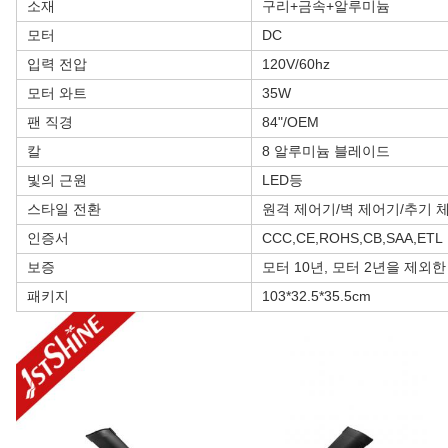
소재
구리+금속+알루미늄
모터
DC
입력 전압
120V/60hz
모터 와트
35W
팬 직경
84"/OEM
칼
8 알루미늄 블레이드
빛의 근원
LED등
스타일 전환
원격 제어기/벽 제어기/추기 
인증서
CCC,CE,ROHS,CB,SAA,ETL
보증
모터 10년, 모터 2년을 제외한
패키지
103*32.5*35.5cm