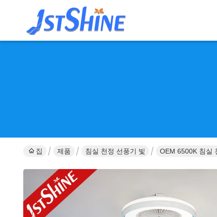
집
제품
침실 천정 선풍기 빛
OEM 6500K 침실