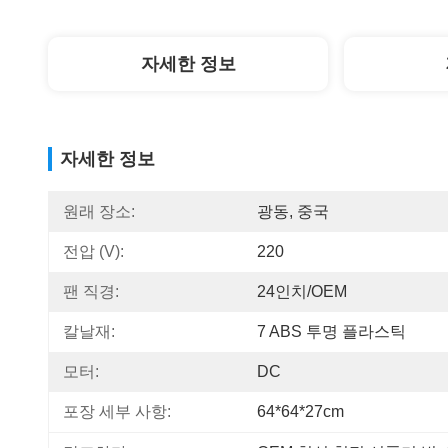
자세한 정보
자세한 정보
원래 장소:
광동, 중국
전압 (v):
220
팬 직경:
24인치/OEM
칼날재:
7 ABS 투명 플라스틱
모터:
DC
포장 세부 사항:
64*64*27cm