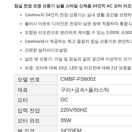
침실 천장 조명 선풍기 심플 스타일 신제품 24인치 AC 모터 리
1stshine의 24인치 천장 선풍기는 실내 생활 공간을 보
플러시 마운트 디자인은 천장이 낮은 방에 적합하며 통합 L
포함된 리모컨으로 편리하게 제어할 수 있는 3,000K, 4,00
1stshine에서 제공하는 최고 품질의 침실 선풍기로 편안
간편한 설치
비디오
설명
.
넓은 방 선풍기: 거실 및 침실과 같은 공간에 이상적인 크기
보증: 모터에 대해 10년, LED 및 리모컨에 대해 2년 보증
CMBF-FS6002
모델 번호
재료
구리+금속+플라스틱
DC
모터
220V/50HZ
입력 전압
35W
모터 와트
24"/OEM
팬 직경