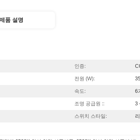
제품 설명
인증:
C
전원 (W):
3
속도:
6
조명 공급원 ::
3
스위치 스타일:
리