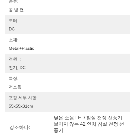
종류:
공 냉 팬
모터:
DC
소재:
Metal+plastic
전원 ::
전기, DC
특징:
저소음
포장 세부 사항:
55x55x31cm
낮은 소음 LED 침실 천정 선풍기
, 
보이지 않는 42 인치 침실 천정 선
강조하다:
풍기