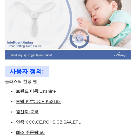
사용자 정의:
플라스틱 천장 팬
브랜드 이름:
1stshine
모델 번호:
DCF-K52182
원산지:
중국
인증:
CCC,CE,ROHS,CB,SAA,ETL
최소 주문량:
50