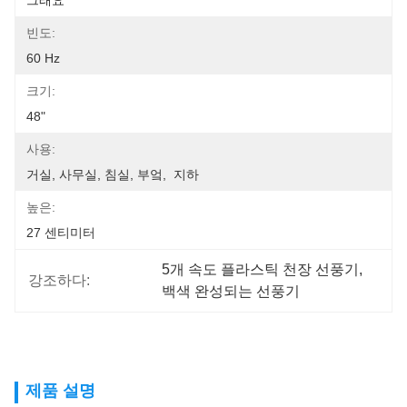
그래요
빈도:
60 Hz
크기:
48"
사용:
거실, 사무실, 침실, 부엌,  지하
높은:
27 센티미터
5개 속도 플라스틱 천장 선풍기
, 
강조하다:
백색 완성되는 선풍기
제품 설명