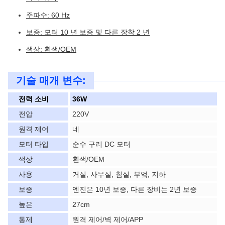
주파수: 60 Hz
보증: 모터 10 년 보증 및 다른 장착 2 년
색상: 흰색/OEM
기술 매개 변수:
전력 소비
36W
전압
220V
원격 제어
네
모터 타입
순수 구리 DC 모터
색상
흰색/OEM
사용
거실, 사무실, 침실, 부엌, 지하
보증
엔진은 10년 보증, 다른 장비는 2년 보증
높은
27cm
통제
원격 제어/벽 제어/APP