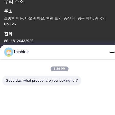
우리 주소
주소
즈홍헹 비뉴, 바오위 마을, 헹란 도시, 종샨 시, 광동 지방, 중국인
No.126
전화
86--18126432925
1stshine
1:56 PM
사생활 보호 정책
|
사이트맵
중국 상등품 멀리 있는 주도하는 천정 선풍기 공급자. 저작권 (c)
Good day, what product are you looking for?
-2026 1stshine Industrial Company Limited . 무단 복제 금지.