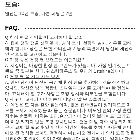
보증
:
엔진은 10년 보증, 다른 피팅은 2년
FAQ:
Q:
천장 팬을 선택할 때 고려해야 할 요소
?
A: 집에 천장 팬을 선택할 때, 방의 크기, 천장의 높이, 기후를 고려
해야 합니다.당신은 또한 스타일과 기능의 측면에서 당신의 개인적
인 선호도를 고려하고 싶습니다.
Q:
가장 좋은 천장 팬 브랜드는 어떤가요?
A: 시장에는 다양한 천장 팬 브랜드가 있습니다. 가장 인기있는 브
랜드 중 일부는 헌터, 웨스팅하우스 및 우리의 1stshine입니다.
Q:
천장 팬 을 선택 하는 방법
A: 만약 당신이 당신의 공간에 천장 팬을 추가하는 것을 생각하고
있다면, 당신은 방에 적합한 스타일과 크기를 고려해야 할 것입니
다. 고려해야 할 추가 사항은 조명 장치와 리모컨을 포함합니다..
Q:
제 팬이 교체되어야 하는지 어떻게 알 수 있을까요?
A: 이것은 또 다른 흔한 질문이며, 많은 집주인들이 정기적으로 마
모를 느끼기 시작했을 때 묻는 질문입니다. 마모된 팬의 가장 흔한
징후는 흔들림, 비치는 소리,손상되거나 없어진 블레이드, 그리고
더 이상 켜지지 않는 조명 장치입니다. 팬은 매일 자주 사용되기 때
문에 교체 할 필요가 있기 전에 약간의 마모를 취하기 때문에 팬이
마모 된 것처럼 보이면 걱정하지 마십시오.전기사가 와서 모든 것을
안전하게 확인하는 것이 가장 좋습니다.특히 깜빡이는 빛이나 다른