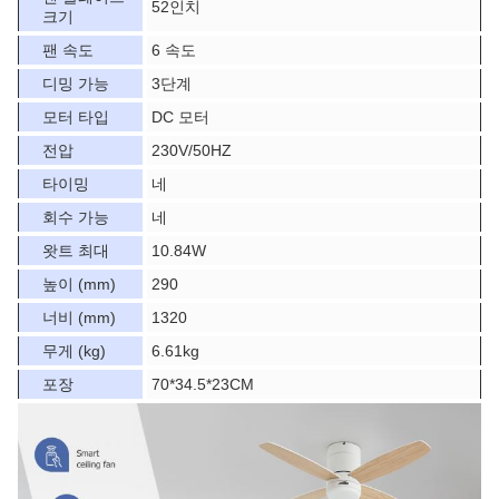
52인치
크기
팬 속도
6 속도
디밍 가능
3단계
모터 타입
DC 모터
전압
230V/50HZ
타이밍
네
회수 가능
네
왓트 최대
10.84W
높이 (mm)
290
너비 (mm)
1320
무게 (kg)
6.61kg
포장
70*34.5*23CM