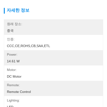
자세한 정보
원래 장소:
중국
인증:
CCC,CE,ROHS,CB,SAA,ETL
Power:
14.61 W
Motor:
DC Motor
Remote:
Remote Control
Lighting: